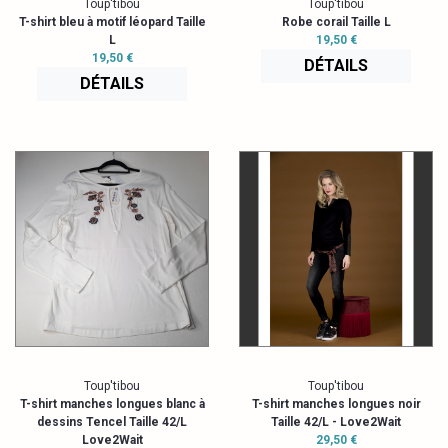
Toup'tibou
Toup'tibou
T-shirt bleu à motif léopard Taille
Robe corail Taille L
L
19,50 €
19,50 €
DÉTAILS
DÉTAILS
Toup'tibou
Toup'tibou
T-shirt manches longues blanc à
T-shirt manches longues noir
dessins Tencel Taille 42/L
Taille 42/L - Love2Wait
Love2Wait
29,50 €