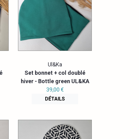
Ul&Ka
é
Set bonnet + col doublé
hiver - Bottle green UL&KA
39,00 €
DÉTAILS