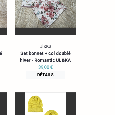
Ul&Ka
é
Set bonnet + col doublé
hiver - Romantic UL&KA
39,00 €
DÉTAILS