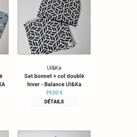
Ul&Ka
é
Set bonnet + col doublé
KA
hiver - Balance Ul&Ka
39,00 €
DÉTAILS