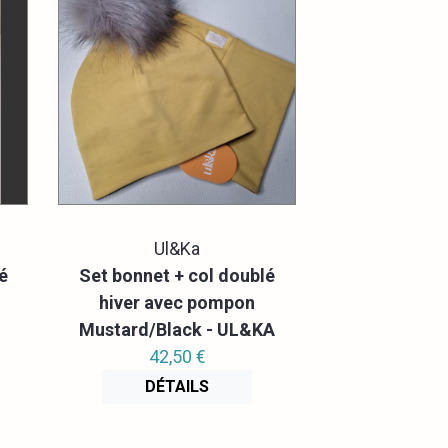
Ul&Ka
é
Set bonnet + col doublé
hiver avec pompon
Mustard/Black - UL&KA
42,50 €
DÉTAILS