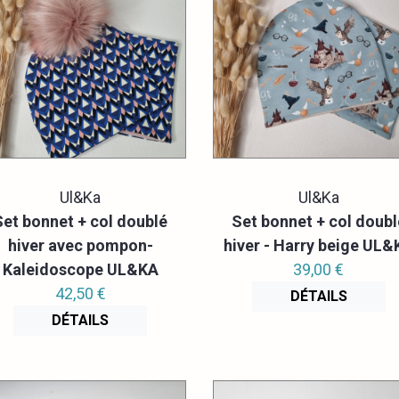
Ul&Ka
Ul&Ka
Set bonnet + col doublé
Set bonnet + col doubl
hiver avec pompon-
hiver - Harry beige UL&
Kaleidoscope UL&KA
39,00 €
42,50 €
DÉTAILS
DÉTAILS