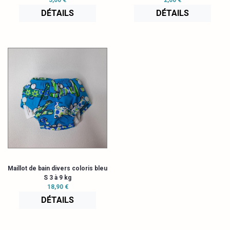
5,00 €
2,00 €
DÉTAILS
DÉTAILS
Maillot de bain divers coloris bleu
S 3 à 9 kg
18,90 €
DÉTAILS