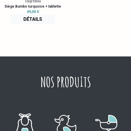
Toup'tibou
Siège Bumbo turquoise + tablette
49,00 €
DÉTAILS
NOS PRODUITS