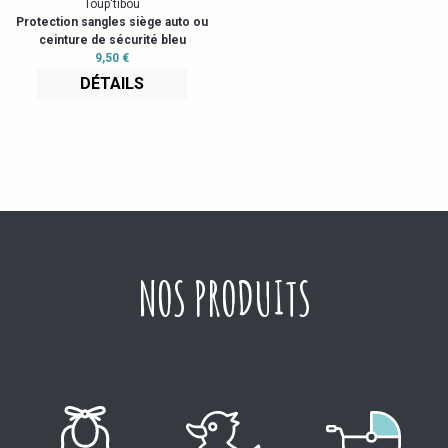
Toup'tibou
Protection sangles siège auto ou
ceinture de sécurité bleu
9,50 €
DÉTAILS
NOS PRODUITS