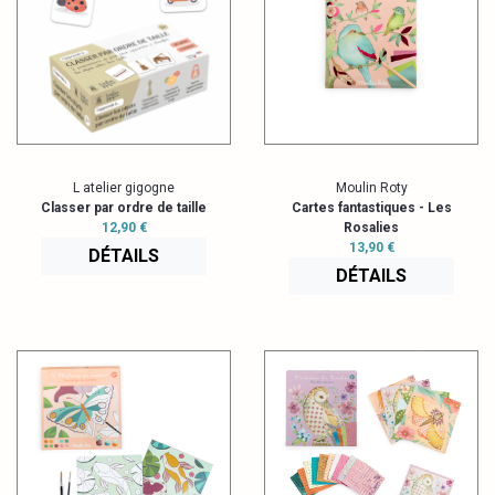
L atelier gigogne
Moulin Roty
Classer par ordre de taille
Cartes fantastiques - Les
12,90 €
Rosalies
13,90 €
DÉTAILS
DÉTAILS