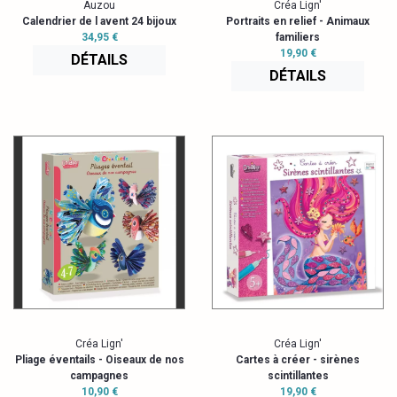
Auzou
Créa Lign'
Calendrier de l avent 24 bijoux
Portraits en relief - Animaux
34,95 €
familiers
19,90 €
DÉTAILS
DÉTAILS
Créa Lign'
Créa Lign'
Pliage éventails - Oiseaux de nos
Cartes à créer - sirènes
campagnes
scintillantes
10,90 €
19,90 €