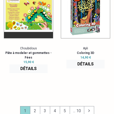
Choubidous
Apli
Pâte à modeler et gommettes -
Coloring 3D
Fées
14,90 €
15,90 €
DÉTAILS
DÉTAILS
1
2
3
4
5
... 10