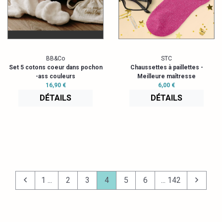
BB&Co
STC
Set 5 cotons coeur dans pochon
Chaussettes à paillettes -
-ass couleurs
Meilleure maîtresse
16,90 €
6,00 €
DÉTAILS
DÉTAILS
1 ...
2
3
4
5
6
... 142