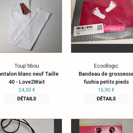
Toup'tibou
Ecoollogic
ntalon blanc neuf Taille
Bandeau de grossess
40 - Love2Wait
fushia petits pieds
24,50 €
16,90 €
DÉTAILS
DÉTAILS