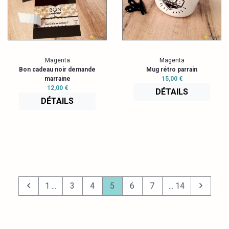
Magenta
Magenta
Bon cadeau noir demande
Mug rétro parrain
marraine
15,00 €
12,00 €
DÉTAILS
DÉTAILS
1 ...
3
4
5
6
7
... 14