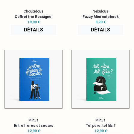
Choubidous
Nebulous
Coffret trio Rossignol
Fuzzy Mini notebook
19,00 €
8,90 €
DÉTAILS
DÉTAILS
Minus
Minus
Entre frères et soeurs
Tel père, tel fils ?
12,90 €
12,90 €