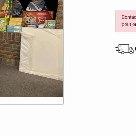
Contac
peut e
R