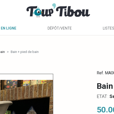
 EN LIGNE
DÉPÔT/VENTE
LISTE
bain
Bain + pied de bain
Ref. MA
Bain
ETAT :
S
50.0