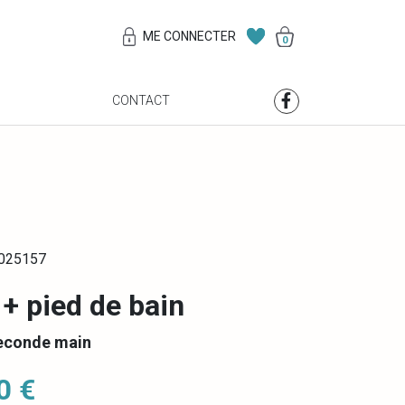
ME CONNECTER
0
S
CONTACT
0025157
 + pied de bain
econde main
0 €