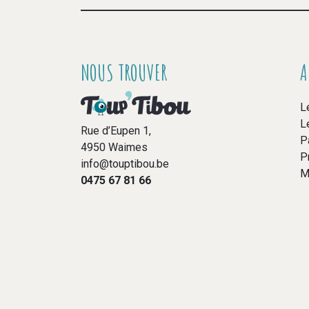
NOUS TROUVER
A
L
L
Rue d’Eupen 1,
P
4950 Waimes
P
info@touptibou.be
M
0475 67 81 66