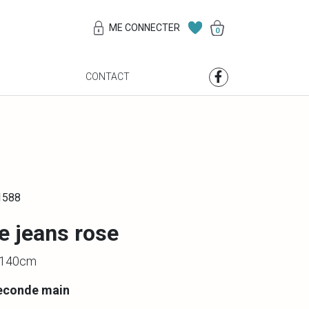
ME CONNECTER
0
S
CONTACT
1588
e jeans rose
/ 140cm
econde main