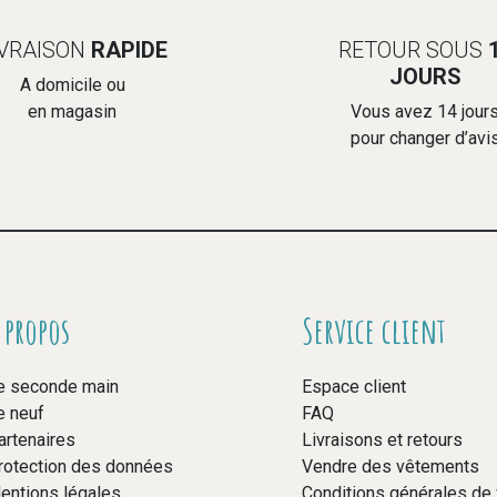
IVRAISON
RAPIDE
RETOUR SOUS
JOURS
A domicile ou
en magasin
Vous avez 14 jour
pour changer d’avi
 propos
Service client
e seconde main
Espace client
e neuf
FAQ
artenaires
Livraisons et retours
rotection des données
Vendre des vêtements
entions légales
Conditions générales de