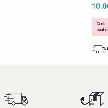
10.0
Contac
peut e
R