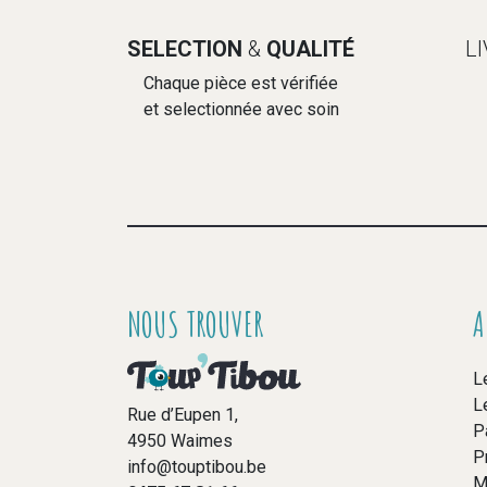
SELECTION
&
QUALITÉ
L
Chaque pièce est vérifiée
et selectionnée avec soin
NOUS TROUVER
A
L
L
Rue d’Eupen 1,
P
4950 Waimes
P
info@touptibou.be
M