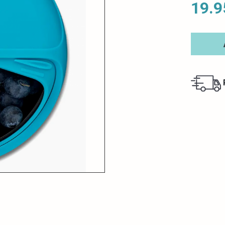
19.9
R