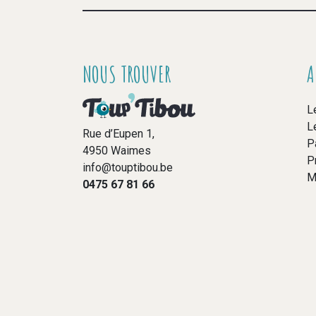
NOUS TROUVER
A
L
L
Rue d’Eupen 1,
P
4950 Waimes
P
info@touptibou.be
M
0475 67 81 66