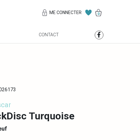
ME CONNECTER
0
S
CONTACT
0026173
scar
kDisc Turquoise
euf