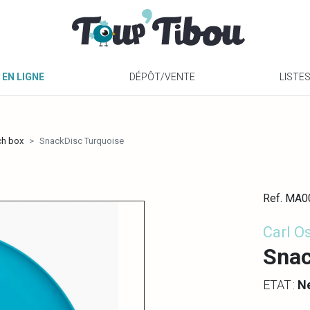
 EN LIGNE
DÉPÔT/VENTE
LISTE
ch box
SnackDisc Turquoise
Ref. MA
Carl O
Snac
ETAT :
N