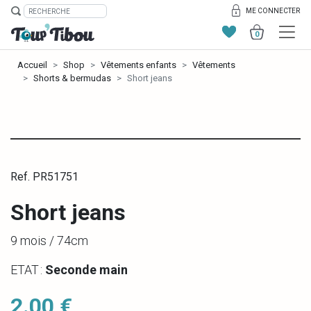
ME CONNECTER
0
Accueil
Shop
Vêtements enfants
Vêtements
Shorts & bermudas
Short jeans
Ref. PR51751
Short jeans
9 mois / 74cm
ETAT :
Seconde main
2.00 €