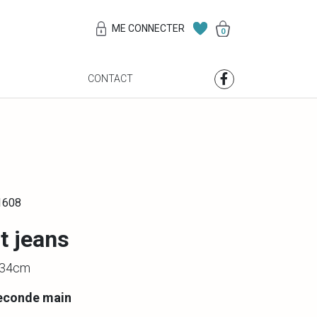
ME CONNECTER
0
S
CONTACT
1608
t jeans
 134cm
econde main