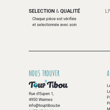
SELECTION
&
QUALITÉ
L
Chaque pièce est vérifiée
et selectionnée avec soin
NOUS TROUVER
A
L
L
Rue d’Eupen 1,
P
4950 Waimes
P
info@touptibou.be
M