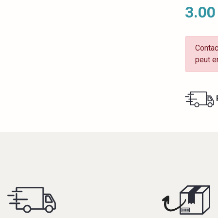
3.00
Contac
peut e
R