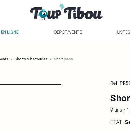
 EN LIGNE
DÉPÔT/VENTE
LISTE
ments
Shorts & bermudas
Short jeans
Ref. PR5
Shor
9 ans /
ETAT :
S