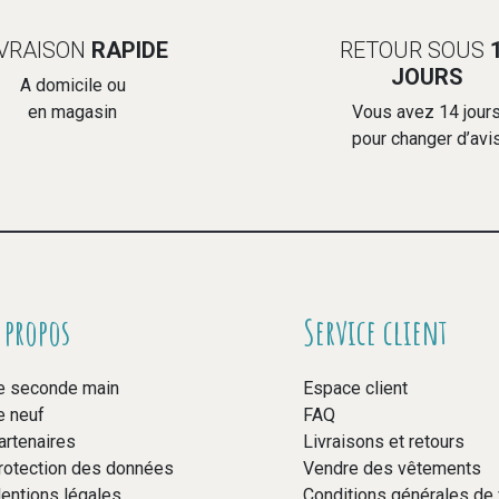
IVRAISON
RAPIDE
RETOUR SOUS
JOURS
A domicile ou
en magasin
Vous avez 14 jour
pour changer d’avi
 propos
Service client
e seconde main
Espace client
e neuf
FAQ
artenaires
Livraisons et retours
rotection des données
Vendre des vêtements
entions légales
Conditions générales de