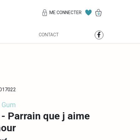
ME CONNECTER
0
S
CONTACT
0017022
e Gum
- Parrain que j aime
mour