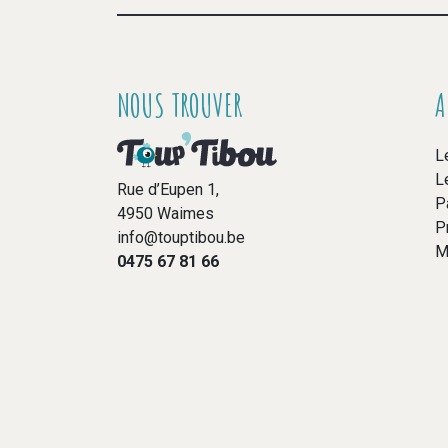
NOUS TROUVER
A
L
L
Rue d’Eupen 1,
P
4950 Waimes
P
info@touptibou.be
M
0475 67 81 66