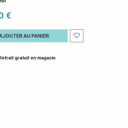
euf
0 €
AJOUTER AU PANIER
etrait gratuit en magasin