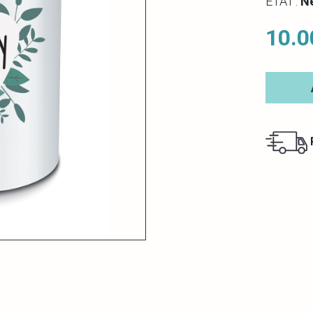
ETAT :
N
10.0
R