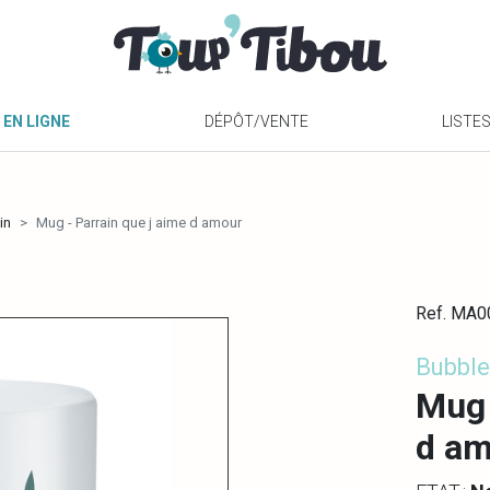
 EN LIGNE
DÉPÔT/VENTE
LISTE
in
Mug - Parrain que j aime d amour
Ref. MA
Bubbl
Mug 
d a