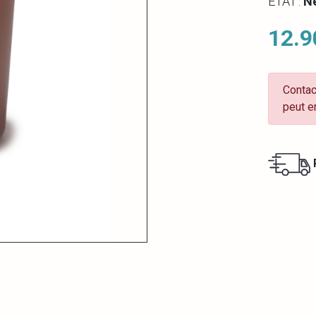
ETAT :
N
12.9
Contac
peut e
R