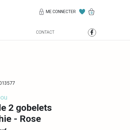
ME CONNECTER
0
S
CONTACT
0013577
ou
de 2 gobelets
ie - Rose