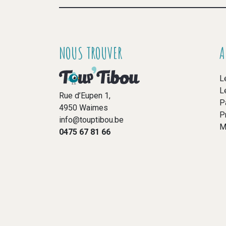
NOUS TROUVER
A
L
L
Rue d’Eupen 1,
P
4950 Waimes
P
info@touptibou.be
M
0475 67 81 66