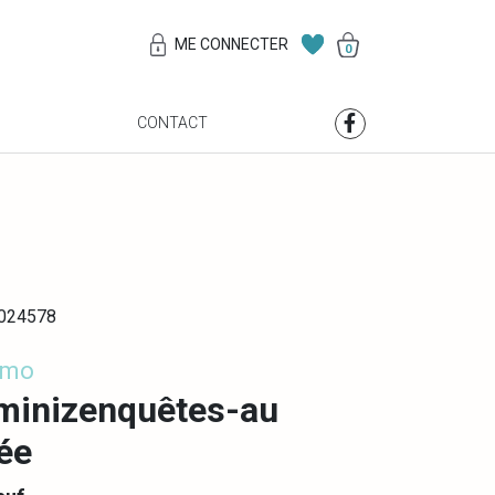
ME CONNECTER
0
S
CONTACT
0024578
imo
minizenquêtes-au
ée