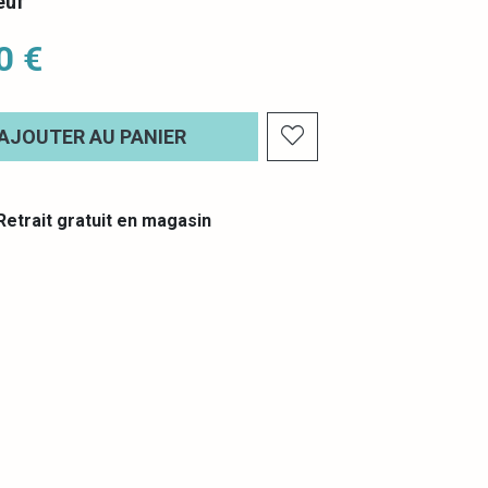
euf
0 €
AJOUTER AU PANIER
etrait gratuit en magasin