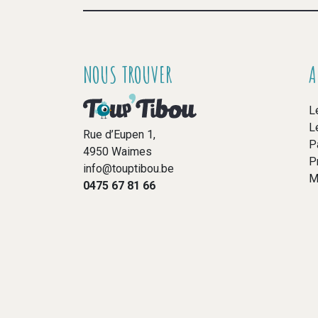
NOUS TROUVER
A
L
L
Rue d’Eupen 1,
P
4950 Waimes
P
info@touptibou.be
M
0475 67 81 66