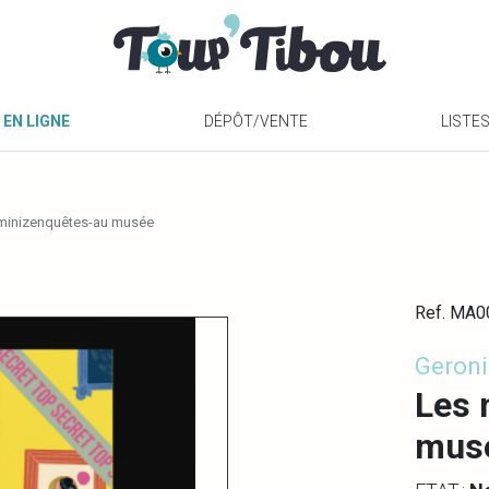
 EN LIGNE
DÉPÔT/VENTE
LISTE
minizenquêtes-au musée
Ref. MA
Geron
Les 
mus