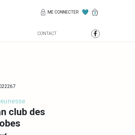
ME CONNECTER
0
S
CONTACT
0022267
Jeunesse
an club des
robes