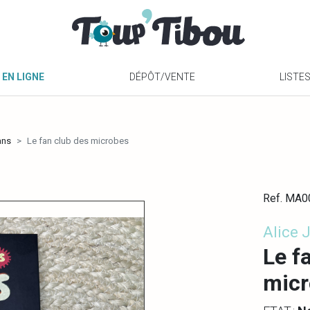
 EN LIGNE
DÉPÔT/VENTE
LISTE
ans
Le fan club des microbes
Ref. MA
Alice 
Le f
mic