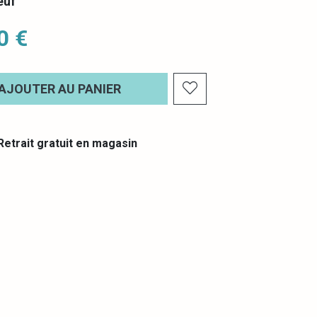
euf
0 €
AJOUTER AU PANIER
etrait gratuit en magasin