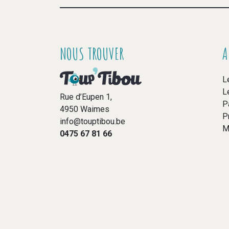
NOUS TROUVER
A
L
L
Rue d’Eupen 1,
P
4950 Waimes
P
info@touptibou.be
M
0475 67 81 66