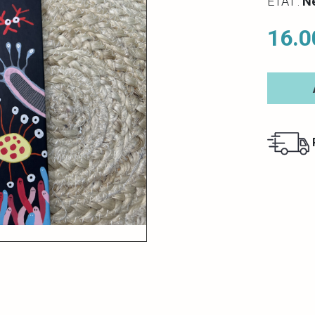
ETAT :
N
16.0
R