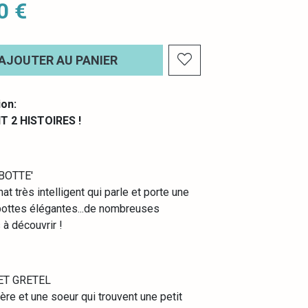
0 €
AJOUTER AU PANIER
ion:
 2 HISTOIRES !
BOTTE'
chat très intelligent qui parle et porte une
bottes élégantes...de nombreuses
 à découvrir !
ET GRETEL
frère et une soeur qui trouvent une petit