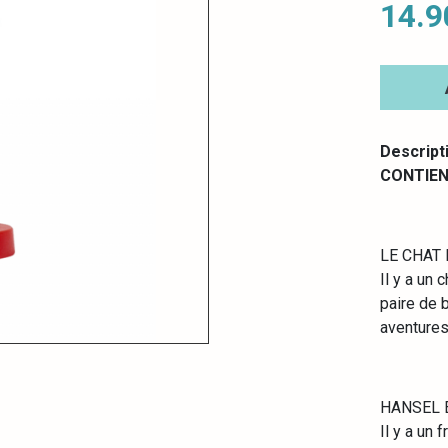
14.9
Descript
CONTIENT
LE CHAT 
Il y a un 
paire de 
aventures
HANSEL 
Il y a un 