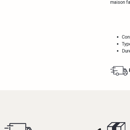
maison fa
Con
Typ
Dur
R