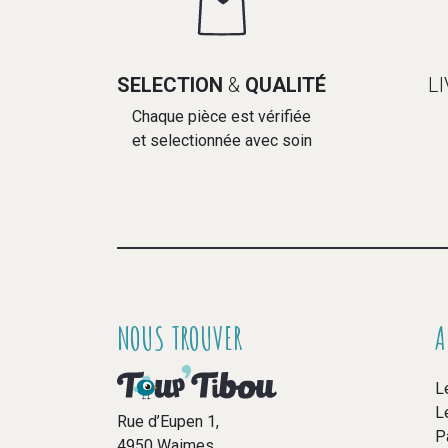
SELECTION
&
QUALITÉ
L
Chaque pièce est vérifiée
et selectionnée avec soin
NOUS TROUVER
A
L
L
Rue d’Eupen 1,
P
4950 Waimes