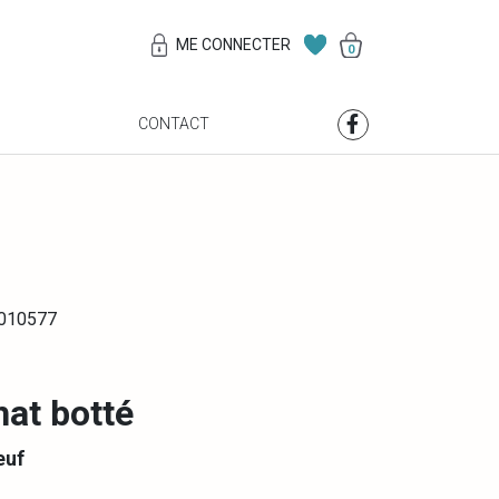
ME CONNECTER
0
S
CONTACT
0010577
hat botté
euf