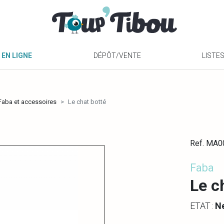
 EN LIGNE
DÉPÔT/VENTE
LISTE
 Faba et accessoires
Le chat botté
Ref. MA
Faba
Le c
ETAT :
N