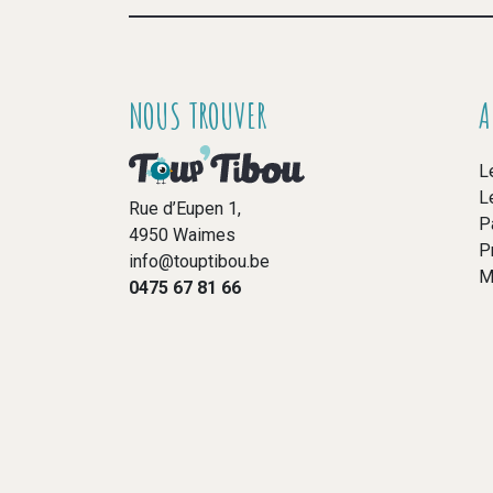
NOUS TROUVER
A
L
L
Rue d’Eupen 1,
P
4950 Waimes
P
info@touptibou.be
M
0475 67 81 66