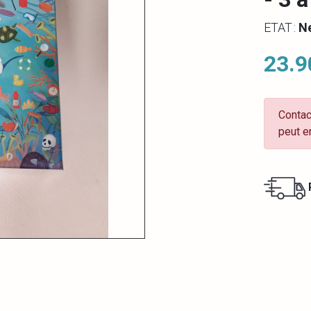
ETAT :
N
23.9
Contac
peut e
R