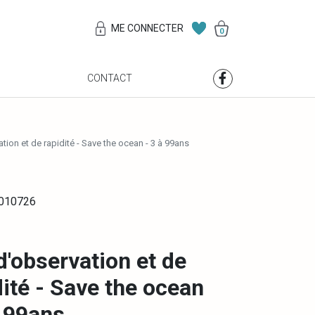
ME CONNECTER
0
S
CONTACT
tion et de rapidité - Save the ocean - 3 à 99ans
0010726
d'observation et de
dité - Save the ocean
à 99ans