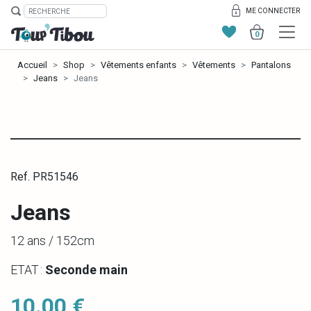
ME CONNECTER
0
Accueil
Shop
Vêtements enfants
Vêtements
Pantalons
Jeans
Jeans
Ref. PR51546
Jeans
12 ans / 152cm
ETAT :
Seconde main
10.00 €