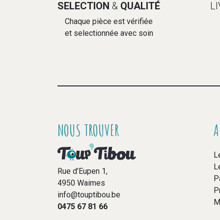
SELECTION
&
QUALITÉ
L
Chaque pièce est vérifiée
et selectionnée avec soin
NOUS TROUVER
A
L
L
Rue d’Eupen 1,
P
4950 Waimes
P
info@touptibou.be
M
0475 67 81 66