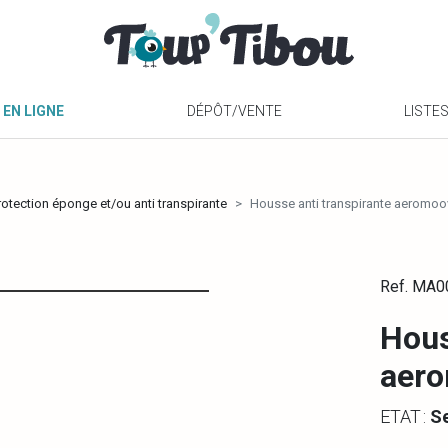
 EN LIGNE
DÉPÔT/VENTE
LISTE
otection éponge et/ou anti transpirante
Housse anti transpirante aeromoov
Ref. MA
Hous
aero
ETAT :
S