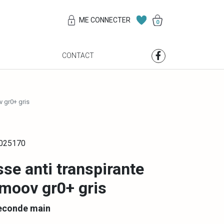
ME CONNECTER
0
S
CONTACT
 gr0+ gris
0025170
se anti transpirante
moov gr0+ gris
econde main