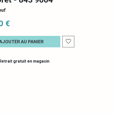
euf
0 €
AJOUTER AU PANIER
etrait gratuit en magasin