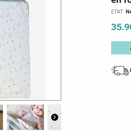
ETAT :
N
35.9
R