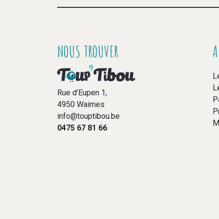
NOUS TROUVER
A
L
L
Rue d’Eupen 1,
P
4950 Waimes
P
info@touptibou.be
M
0475 67 81 66