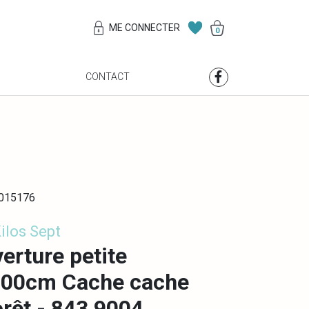
ME CONNECTER
0
S
CONTACT
0015176
Kilos Sept
erture petite
100cm Cache cache
orêt - 843 9004