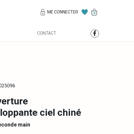
ME CONNECTER
0
S
CONTACT
0025096
erture
loppante ciel chiné
econde main