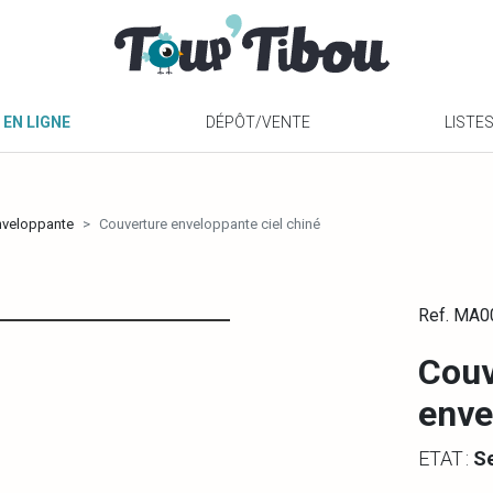
 EN LIGNE
DÉPÔT/VENTE
LISTE
nveloppante
Couverture enveloppante ciel chiné
Ref. MA
Couv
enve
ETAT :
S