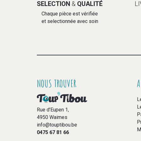
SELECTION
&
QUALITÉ
L
Chaque pièce est vérifiée
et selectionnée avec soin
NOUS TROUVER
A
L
L
Rue d’Eupen 1,
P
4950 Waimes
P
info@touptibou.be
M
0475 67 81 66