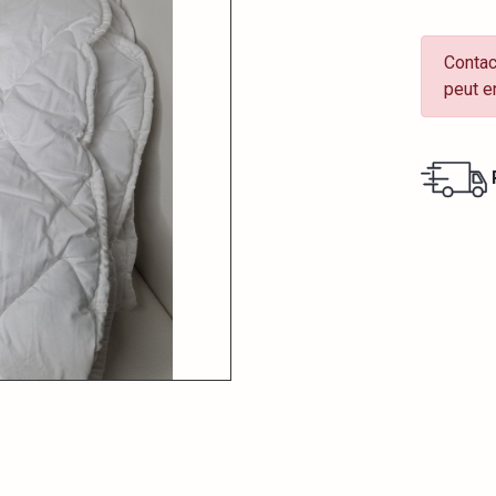
Contac
peut e
R