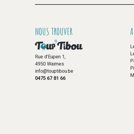
NOUS TROUVER
A
L
L
Rue d’Eupen 1,
P
4950 Waimes
P
info@touptibou.be
M
0475 67 81 66