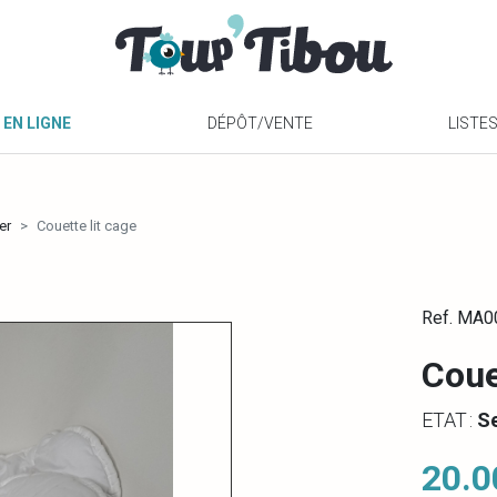
 EN LIGNE
DÉPÔT/VENTE
LISTE
er
Couette lit cage
Ref. MA
Coue
ETAT :
S
20.0