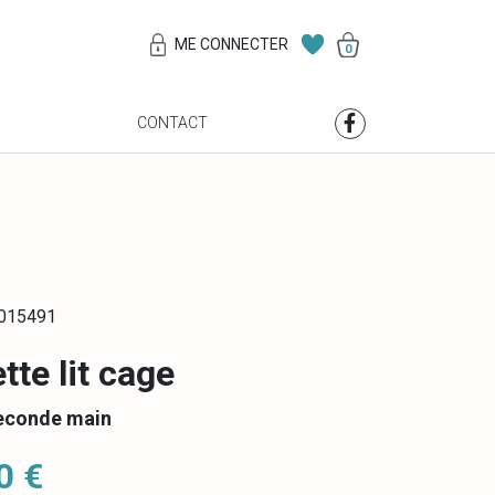
ME CONNECTER
0
S
CONTACT
0015491
tte lit cage
econde main
0 €