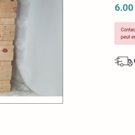
6.00
Contac
peut e
R