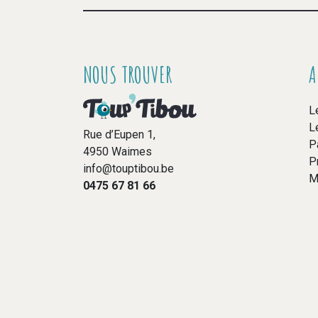
NOUS TROUVER
A
L
L
Rue d’Eupen 1,
P
4950 Waimes
P
info@touptibou.be
M
0475 67 81 66