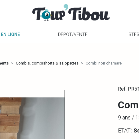
 EN LIGNE
DÉPÔT/VENTE
LISTE
ments
Combis, combishorts & salopettes
Combi noir chamaré
Ref. PR5
Comb
9 ans /
ETAT :
S