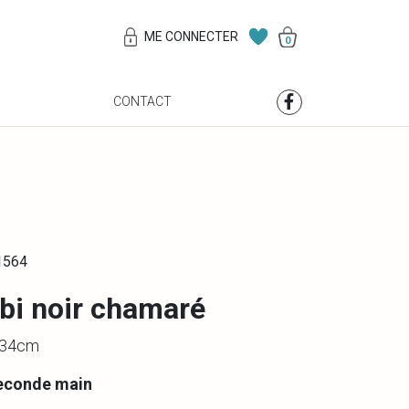
ME CONNECTER
0
S
CONTACT
1564
i noir chamaré
 134cm
econde main