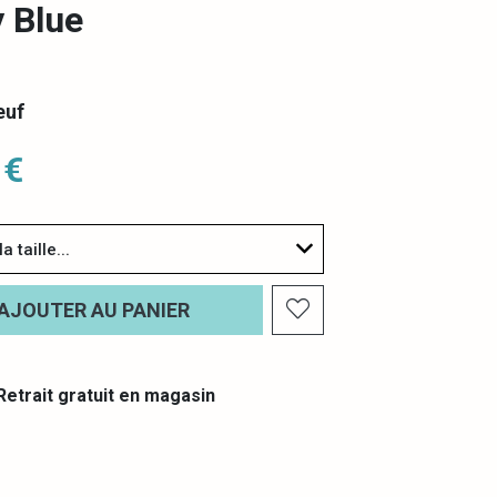
 Blue
euf
 €
a taille...
AJOUTER AU PANIER
etrait gratuit en magasin