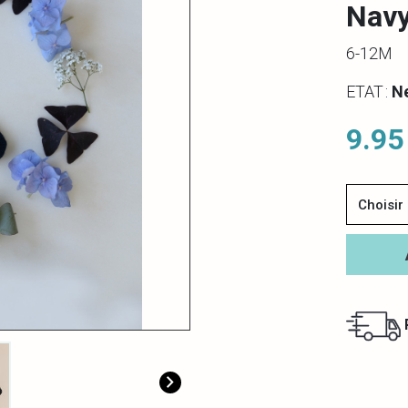
Navy
6-12M
ETAT :
N
9.95
Choisir l
R