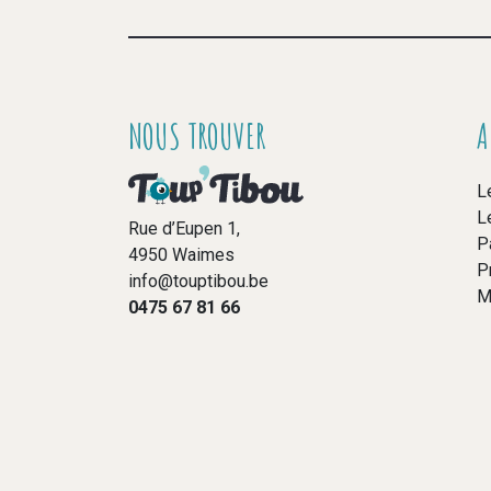
NOUS TROUVER
A
L
L
Rue d’Eupen 1,
P
4950 Waimes
P
info@touptibou.be
M
0475 67 81 66