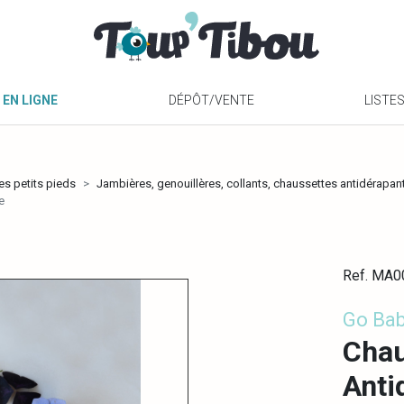
 EN LIGNE
DÉPÔT/VENTE
LISTE
es petits pieds
Jambières, genouillères, collants, chaussettes antidérapan
e
Ref. MA
Go Ba
Chau
Anti