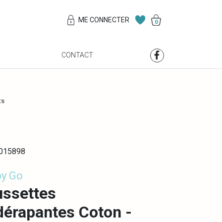
ME CONNECTER
0
S
CONTACT
ts
0015898
by Go
ssettes
dérapantes Coton -