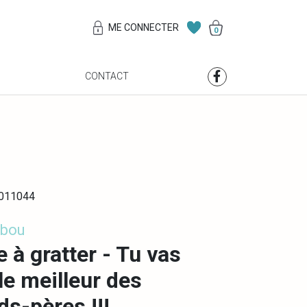
ME CONNECTER
0
S
CONTACT
0011044
ibou
e à gratter - Tu vas
 le meilleur des
ds-pères !!!