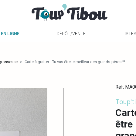
 EN LIGNE
DÉPÔT/VENTE
LISTE
grossesse
Carte à gratter - Tu vas être le meilleur des grands-pères !!!
Ref. MA
Toup't
Cart
être
gran