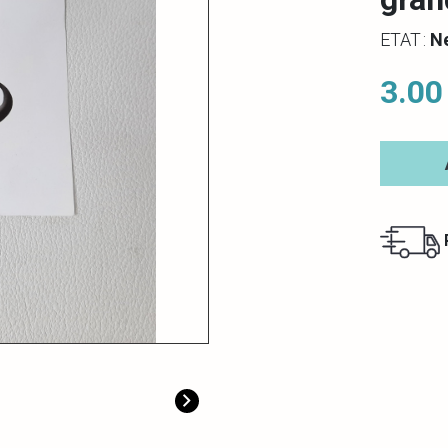
ETAT :
N
3.00
R