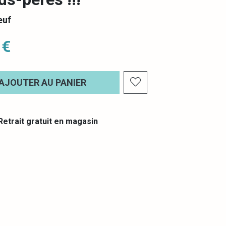
euf
 €
AJOUTER AU PANIER
etrait gratuit en magasin