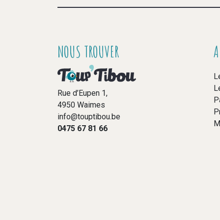
NOUS TROUVER
A
L
L
Rue d’Eupen 1,
P
4950 Waimes
P
info@touptibou.be
M
0475 67 81 66