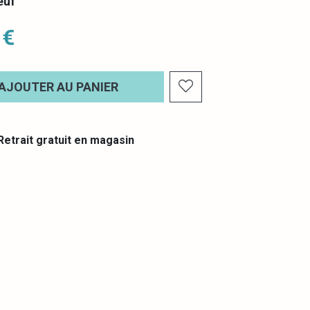
euf
 €
AJOUTER AU PANIER
etrait gratuit en magasin