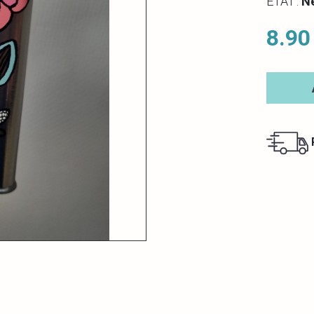
ETAT :
N
8.90
R