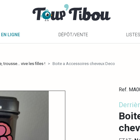
 EN LIGNE
DÉPÔT/VENTE
LISTE
 trousse... vive les filles !
Boite a Accessoires cheveux Deco
Ref. MA
Derrièr
Boit
chev