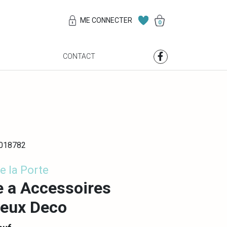
ME CONNECTER
0
S
CONTACT
0018782
e la Porte
e a Accessoires
eux Deco