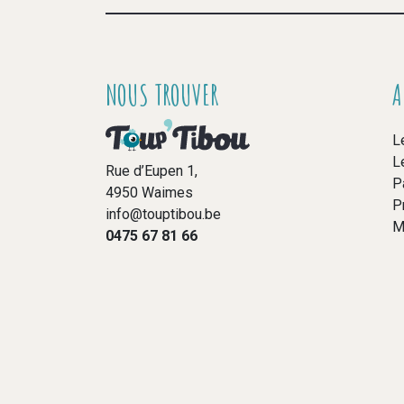
NOUS TROUVER
A
L
L
Rue d’Eupen 1,
P
4950 Waimes
P
info@touptibou.be
M
0475 67 81 66