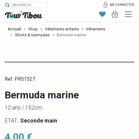
ME CONNECTER
0
Accueil
Shop
Vêtements enfants
Vêtements
Shorts & bermudas
Bermuda marine
Ref. PR51527
Bermuda marine
12 ans / 152cm
ETAT :
Seconde main
4.00 €